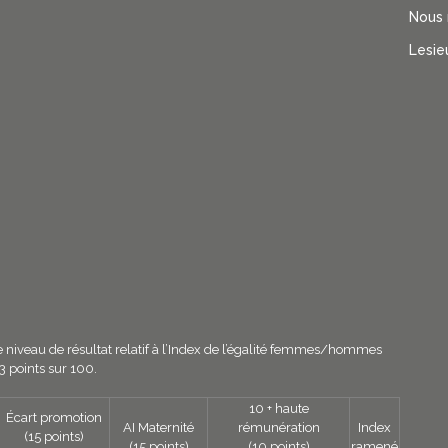
Nous 
Lesie
 le niveau de résultat relatif à l’Index de l’égalité femmes/hommes
3 points sur 100.
10 + haute
Écart promotion
AI Maternité
rémunération
Index
(15 points)
(15 points)
(10 points)
ramené