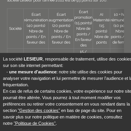
société Lesieur pour l’année 2022 est de 93 points sur 100.
Écart
Écart
Écart
AI
10 + haut
promotion
rémunération
augmentation
Maternité
rémunérati
(15 points)
(40 points)
(20 points)
(15
(10 points
Société
Nbre de
Nbre de
Nbre de
points)
Nbre de
points /
points / En
points / En
Nbre de
points / Nb
En faveur
faveur des
faveur des
points
de femme
des
15 /
LESIEUR
38/ Hommes
20 / Femmes
15
5 / 2 sur 1
Femmes
La société
LESIEUR
, responsable de traitement, utilise des cookie
sur son site internet permettant:
En application de l'article L. 541-10 du code de l'Environnement, le
-
une mesure d'audience
: notre site utilise des cookies pour
numéro d'enregistrement est le FR013532_10OAZ2
analyser votre navigation et lui permettre de mesurer l'audience et l
fréquentation.
En cas de refus de certains cookies, votre expérience sur notre sit
Social
pourrait être altérée. Vous pourrez à tout moment modifier vos
menu
préférences ou retirer votre consentement en vous rendant dans la
B2B
section
"Gestion des cookies"
en bas de page du site. Pour en
savoir plus sur notre politique en matière de cookies, consultez
Legals
MENTIONS LÉGALES
POLITIQUE DE CONFIDENTIALITÉ
notre
"Politique de Cookies"
.
B2B
POLITIQUE DE COOKIES